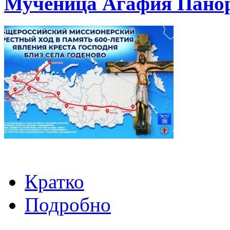
Мученица Ага́фия Пано
Кратко
Подробно