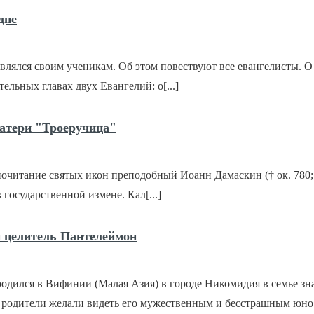
ПОДРОБНО
дне
влялся своим ученикам. Об этом повествуют все евангелисты. О
ельных главах двух Евангелий: о[...]
КРАТКО
ПОДРОБНО
атери "Троеручица"
е почитание святых икон преподобный Иоанн Дамаскин († ок. 780
государственной измене. Кал[...]
КРАТКО
ПОДРОБНО
 целитель Пантелеймон
одился в Вифинии (Малая Азия) в городе Никомидия в семье зн
к родители желали видеть его мужественным и бесстрашным юно[.