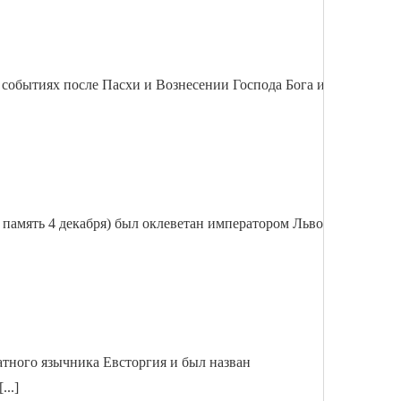
 событиях после Пасхи и Вознесении Господа Бога и
; память 4 декабря) был оклеветан императором Львом
атного язычника Евсторгия и был назван
..]