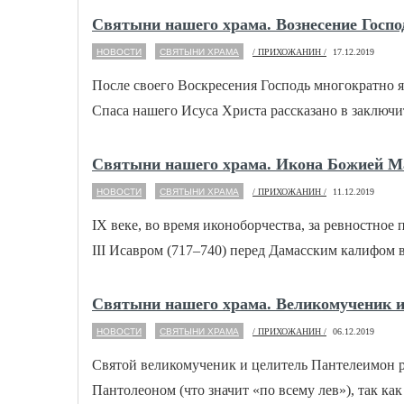
Святыни нашего храма. Вознесение Госпо
НОВОСТИ
СВЯТЫНИ ХРАМА
/ ПРИХОЖАНИН /
17.12.2019
После своего Воскресения Господь многократно я
Спаса нашего Исуса Христа рассказано в заключит
Святыни нашего храма. Икона Божией М
НОВОСТИ
СВЯТЫНИ ХРАМА
/ ПРИХОЖАНИН /
11.12.2019
IX веке, во время иконоборчества, за ревностно
III Исавром (717–740) перед Дамасским калифом в 
Святыни нашего храма. Великомученик и
НОВОСТИ
СВЯТЫНИ ХРАМА
/ ПРИХОЖАНИН /
06.12.2019
Святой великомученик и целитель Пантелеимон р
Пантолеоном (что значит «по всему лев»), так ка