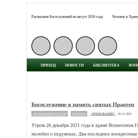
Расписание Богослужений на август 2026 года
Человек в Храм
ПРИХОД
НОВОСТИ
БИБЛИОТЕКА
ВОП
Богослужение в память святых Праотец
АКТУАЛЬНАЯ СТАТЬЯ
ПРИХОД
/ ПРИХОЖАНИН /
26.12.2021
Утром 26 декабря 2021 года в храме Вознесения 
молебен о недужных. Два по­след­них вос­кре­се­нья (не