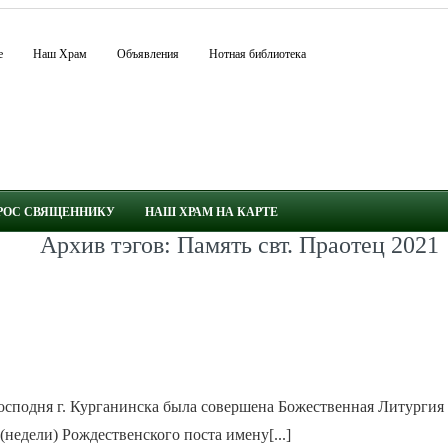
е
Наш Храм
Объявления
Нотная библиотека
РОС СВЯЩЕННИКУ
НАШ ХРАМ НА КАРТЕ
Архив тэгов: Память свт. Праотец 2021
КРАТКО
ПОДРОБНО
Господня г. Курганинска была совершена Божественная Литургия
де­ли) Рож­де­ствен­ско­го по­ста име­ну­[...]