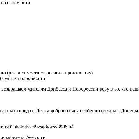
 на своём авто
но (в зависимости от региона проживания)
обсудить подробности
ы возвращаем жителям Донбасса и Новороссии веру в то, что наш
пасных городах. Летом добровольцы особенно нужны в Донецке,
m.com/01hh8b9bee49vsq8ywsv39d6m4
очьвбеде.рф/welcome