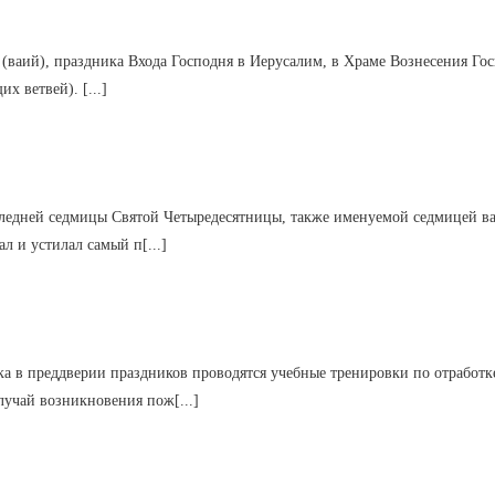
а (ваий), праздника Входа Господня в Иерусалим, в Храме Вознесения Го
 ветвей). [...]
КРАТКО
ПОДРОБНО
ледней седмицы Святой Четыредесятницы, также именуемой седмицей ваи
л и устилал самый п[...]
КРАТКО
ПОДРОБНО
ка в преддверии праздников проводятся учебные тренировки по отработ
лучай возникновения пож[...]
КРАТКО
ПОДРОБНО