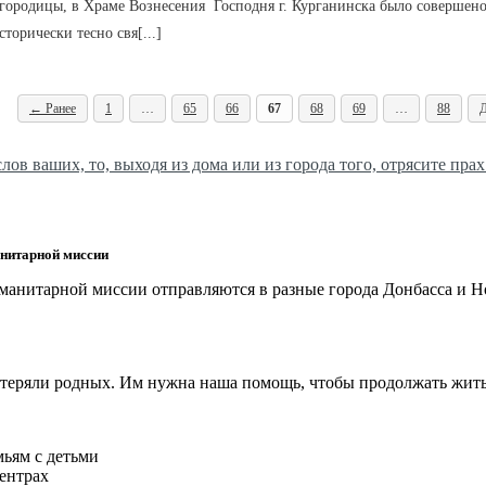
Богородицы, в Храме Вознесения Господня г. Курганинска было соверше
торически тесно свя[...]
← Ранее
1
…
65
66
67
68
69
…
88
лов ваших, то, выходя из дома или из города того, отрясите прах
нитарной миссии
анитарной миссии отправляются в разные города Донбасса и 
отеряли родных. Им нужна наша помощь, чтобы продолжать жить
мьям с детьми
ентрах