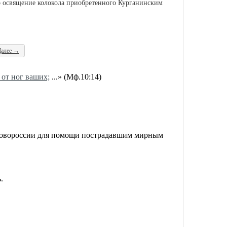
но освящение колокола приобретенного Курганинским
Далее →
 от ног ваших;
...» (Мф.10:14)
Новороссии для помощи пострадавшим мирным
.