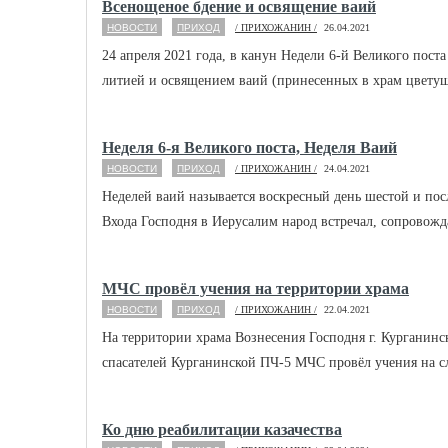
Всенощеное бдение и освящение ваий
НОВОСТИ
ПРИХОД
/ ПРИХОЖАНИН /
26.04.2021
24 апреля 2021 года, в канун Недели 6-й Великого пост
литией и освящением ваий (принесенных в храм цветущих
Неделя 6-я Великого поста, Неделя Ваий
НОВОСТИ
ПРИХОД
/ ПРИХОЖАНИН /
24.04.2021
Неделей ваий называется воскресный день шестой и пос
Входа Господня в Иерусалим народ встречал, сопровожда
МЧС провёл учения на территории храма
НОВОСТИ
ПРИХОД
/ ПРИХОЖАНИН /
22.04.2021
На территории храма Вознесения Господня г. Курганинс
спасателей Курганинской ПЧ-5 МЧС провёл учения на с
Ко дню реабилитации казачества