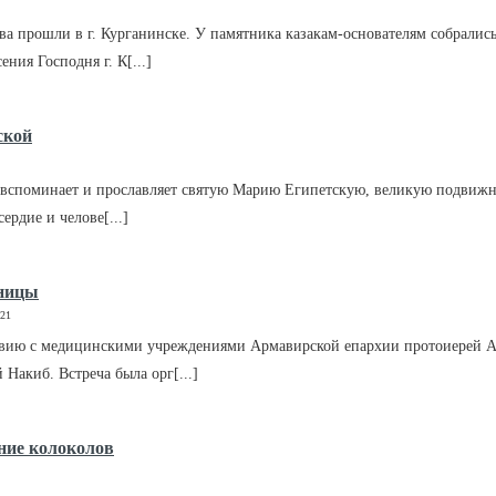
 прошли в г. Курганинске. У памятника казакам-основателям собрались п
ения Господня г. К[...]
КРАТКО
ПОДРОБНО
ской
вь вспоминает и прославляет святую Марию Египетскую, великую подвижни
ердие и челове[...]
КРАТКО
ПОДРОБНО
ьницы
021
йствию с медицинскими учреждениями Армавирской епархии протоиерей А
акиб. Встреча была орг[...]
КРАТКО
ПОДРОБНО
ние колоколов