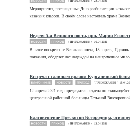
НОВОСТИ
ПРИХОД
/ ПРИХОЖАНИН /
22.04.2021
Мероприятия, посвященные Дню реабилитации казачества
казачьих классов. В своём слове настоятель храма Вознес
Неделя 5-я Великого поста, прп. Марии Египет
НОВОСТИ
ПРИХОД
/ ПРИХОЖАНИН /
16.04.2021
В пятое воскресенье Великого поста, 18 апреля, Церко
покаяния, ободряет нас надеждой на неизреченное милос
Встреча с главным врачом Курганинской бол
БЛАГОЧИНИЕ
НОВОСТИ
ПРИХОД
/ ПРИХОЖАНИН /
15.04.2
12 апреля 2021 года председатель отдела по взаимоде
центральной районной больницы Татьяной Викторовной Н
Благовещение Пресвятой Богородицы, освяще
НОВОСТИ
ПРИХОД
/ ПРИХОЖАНИН /
12.04.2021