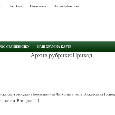
е
Наш Храм
Объявления
Нотная библиотека
РОС СВЯЩЕННИКУ
НАШ ХРАМ НА КАРТЕ
Архив рубрики:Приход
КРАТКО
ПОДРОБНО
инска была отслужена Божественная Литургия в честь Воскресения Госпо
ржества. В эти дни [...]
КРАТКО
ПОДРОБНО