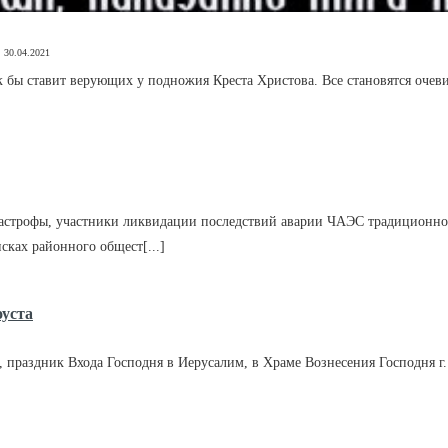
30.04.2021
к бы ставит верующих у подножия Креста Христова. Все становятся оче
КРАТКО
ПОДРОБНО
атастрофы, участники ликвидации последствий аварии ЧАЭС традиционно
ках районного общест[...]
КРАТКО
ПОДРОБНО
оуста
й, праздник Входа Господня в Иерусалим, в Храме Вознесения Господня 
КРАТКО
ПОДРОБНО