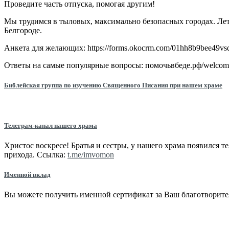
Проведите часть отпуска, помогая другим!
Мы трудимся в тыловых, максимально безопасных городах. Ле
Белгороде.
Анкета для желающих: https://forms.okocrm.com/01hh8b9bee49
Ответы на самые популярные вопросы: помочьвбеде.рф/welcom
Библейская группа по изучению Священного Писания при нашем храме
Телеграм-канал нашего храма
Христос воскресе! Братья и сестры, у нашего храма появился
прихода. Ссылка:
t.me/imvomon
Именной вклад
Вы можете получить именной сертификат за Ваш благотворите