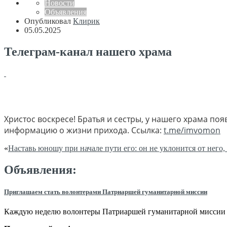
Новости
Объявления
Опубликовал
Клирик
05.05.2025
Телеграм-канал нашего храма
Христос воскресе! Братья и сестры, у нашего храма по
информацию о жизни прихода. Ссылка:
t.me/imvomon
«
Наставь юношу при начале пути его: он не уклонится от него, 
Объявления:
Приглашаем стать волонтерами Патриаршей гуманитарной миссии
Каждую неделю волонтеры Патриаршей гуманитарной миссии о