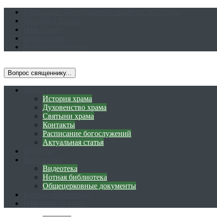
Расписание Богослужений на август 2026 года
Человек в Храме
Наш Храм
Объявления
Нотная библиотека
Приход
История храма
Духовенство храма
Святыни храма
Контакты
Расписание богослужений
Актуальная статья
Новости
Библиотека
Видеотека
Нотная библиотека
Общецерковные документы
Вопрос священнику
Наш храм на карте