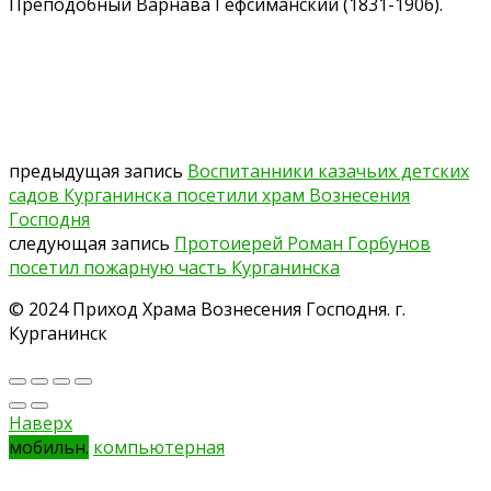
Преподобный Варнава Гефсиманский (1831-1906).
предыдущая запись
Воспитанники казачьих детских
садов Курганинска посетили храм Вознесения
Господня
следующая запись
Протоиерей Роман Горбунов
посетил пожарную часть Курганинска
© 2024 Приход Храма Вознесения Господня. г.
Курганинск
Наверх
мобильн.
компьютерная