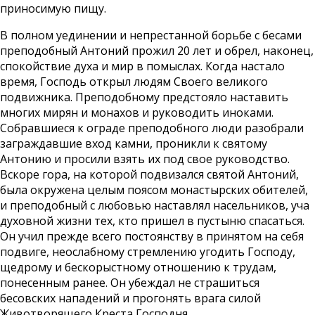
приносимую пищу.
В полном уединении и непрестанной борьбе с бесами
преподобный Антоний прожил 20 лет и обрел, наконец,
спокойствие духа и мир в помыслах. Когда настало
время, Господь открыл людям Своего великого
подвижника. Преподобному предстояло наставить
многих мирян и монахов и руководить иноками.
Собравшиеся к ограде преподобного люди разобрали
заграждавшие вход камни, проникли к святому
Антонию и просили взять их под свое руководство.
Вскоре гора, на которой подвизался святой Антоний,
была окружена целым поясом монастырских обителей,
и преподобный с любовью наставлял насельников, уча
духовной жизни тех, кто пришел в пустыню спасаться.
Он учил прежде всего постоянству в принятом на себя
подвиге, неослабному стремлению угодить Господу,
щедрому и бескорыстному отношению к трудам,
понесенным ранее. Он убеждал не страшиться
бесовских нападений и прогонять врага силой
Животворящего Креста Господня.