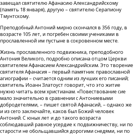
завещал святителю Афанасию Александрийскому
(память 18 января), другую – святителю Серапиону
Тмунтскому.
Преподобный Антоний мирно скончался в 356 году, в
возрасте 105 лет, и погребен своими учениками в
прославленной им пустыне в сокровенном месте.
Жизнь прославленного подвижника, преподобного
Антония Великого, подробно описана отцом Церкви
святителем Афанасием Александрийским. Это творение
святителя Афанасия – первый памятник православной
агиографии – считается одним из лучших его писаний;
святитель Иоанн Златоуст говорит, что это житие
нужно читать всем христианам. «Повествование сие
мало значительно в сравнении с Антониевыми
добродетелями, – пишет святой Афанасий, – однако же
и из сего заключайте, каков был Божий человек
Антоний. С юных лет и до такого возраста
соблюдавший равное усердие к подвижничеству, ни по
старости не обольщавшийся дорогими снедями, ни по