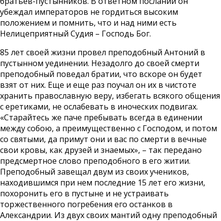
братьев-пустынников. В ответном послании он
убеждал императоров не гордиться высоким
положением и помнить, что и над ними есть
Нелицеприятный Судия – Господь Бог.
85 лет своей жизни провел преподобный Антоний в
пустынном уединении. Незадолго до своей смерти
преподобный поведал братии, что вскоре он будет
взят от них. Еще и еще раз поучал он их в чистоте
хранить православную веру, избегать всякого общения
с еретиками, не ослабевать в иноческих подвигах.
«Старайтесь же паче пребывать всегда в единении
между собою, а преимущественно с Господом, и потом
со святыми, да примут они и вас по смерти в вечные
свои кровы, как друзей и знаемых», – так передано
предсмертное слово преподобного в его житии.
Преподобный завещал двум из своих учеников,
находившимся при нем последние 15 лет его жизни,
похоронить его в пустыне и не устраивать
торжественного погребения его останков в
Александрии. Из двух своих мантий одну преподобный