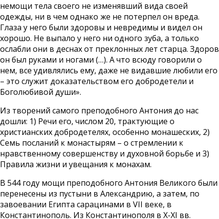
немощи тела своего не изменявший вида своей
одежды, ни в чем однако же не потерпел он вреда.
Глаза у него были здоровы и невредимы и видел он
хорошо. Не выпало у него ни одного зуба, а только
ослабли они в деснах от преклонных лет старца. Здоров
он был руками и ногами (…). А что всюду говорили о
нем, все удивлялись ему, даже не видавшие любили его
– это служит доказательством его добродетели и
Боголюбивой души».
Из творений самого преподобного Антония до нас
дошли: 1) Речи его, числом 20, трактующие о
христианских добродетелях, особенно монашеских, 2)
Семь посланий к монастырям – о стремлении к
нравственному совершенству и духовной борьбе и 3)
Правила жизни и увещания к монахам.
В 544 году мощи преподобного Антония Великого были
перенесены из пустыни в Александрию, а затем, по
завоевании Египта сарацинами в VII веке, в
Константинополь. Из Константинополя в X-XI вв.