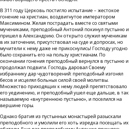
В 311 году Церковь постигло испытание – жестокое
гонение на христиан, воздвигнутое императором
Максимином. Желая пострадать вместе со святыми
мучениками, преподобный Антоний покинул пустыню и
пришел в Александрию. Он открыто служил мученикам
в их заточении, присутствовал на суде и допросах, но
мучители к нему даже не прикоснулись! Господу угодно
было сохранить его на пользу христианам. По
окончании гонения преподобный вернулся в пустыню и
продолжал подвиги. Господь даровал Своему
избраннику дар чудотворений: преподобный изгонял
бесов и исцелял больных силой своей молитвы.
Множество приходящих к нему людей препятствовало
его уединению, и преподобный ушел еще дальше, в так
называемую «внутреннюю пустыню», и поселился на
вершине горы.
Однако братия из пустынных монастырей разыскали
преподобного и умолили его хоть изредка посещать их