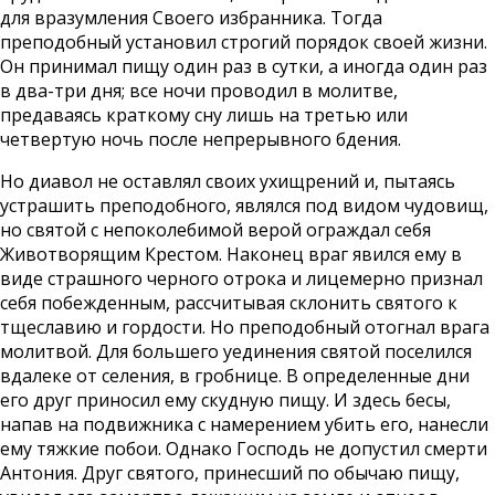
для вразумления Своего избранника. Тогда
преподобный установил строгий порядок своей жизни.
Он принимал пищу один раз в сутки, а иногда один раз
в два-три дня; все ночи проводил в молитве,
предаваясь краткому сну лишь на третью или
четвертую ночь после непрерывного бдения.
Но диавол не оставлял своих ухищрений и, пытаясь
устрашить преподобного, являлся под видом чудовищ,
но святой с непоколебимой верой ограждал себя
Животворящим Крестом. Наконец враг явился ему в
виде страшного черного отрока и лицемерно признал
себя побежденным, рассчитывая склонить святого к
тщеславию и гордости. Но преподобный отогнал врага
молитвой. Для большего уединения святой поселился
вдалеке от селения, в гробнице. В определенные дни
его друг приносил ему скудную пищу. И здесь бесы,
напав на подвижника с намерением убить его, нанесли
ему тяжкие побои. Однако Господь не допустил смерти
Антония. Друг святого, принесший по обычаю пищу,