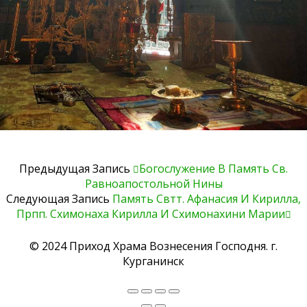
Предыдущая Запись
Богослужение В Память Св.
Равноапостольной Нины
Следующая Запись
Память Свтт. Афанасия И Кирилла,
Прпп. Схимонаха Кирилла И Схимонахини Марии
© 2024 Приход Храма Вознесения Господня. г.
Курганинск