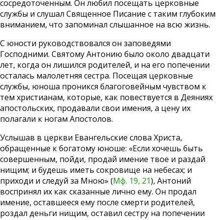
сосредоточенным. Он любил посещать церковные
службы и слушал Священное Писание с таким глубоким
вниманием, что запоминал слышанное на всю жизнь.
С юности руководствовался он заповедями
Господними. Святому Антонию было около двадцати
лет, когда он лишился родителей, и на его попечении
осталась малолетняя сестра. Посещая церковные
службы, юноша проникся благоговейным чувством к
тем христианам, которые, как повествуется в Деяниях
апостольских, продавали свои имения, а цену их
полагали к ногам Апостолов.
Услышав в церкви Евангельские слова Христа,
обращенные к богатому юноше: «Если хочешь быть
совершенным, пойди, продай имение твое и раздай
нищим; и будешь иметь сокровище на небесах; и
приходи и следуй за Мною» (
Мф. 19, 21
), Антоний
воспринял их как сказанные лично ему. Он продал
имение, оставшееся ему после смерти родителей,
роздал деньги нищим, оставил сестру на попечении