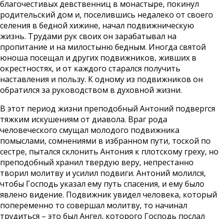
благочестивых девственниц в монастыре, покинул
родительский дом и, поселившись недалеко от своего
селения в бедной хижине, начал подвижническую
жизнь. Трудами рук своих он зарабатывал на
пропитание и на милостыню бедным. Иногда святой
юноша посещал и других подвижников, живших в
окрестностях, и от каждого старался получить
наставления и пользу. К одному из подвижников он
обратился за руководством в духовной жизни.
В этот период жизни преподобный Антоний подвергся
тяжким искушениям от диавола. Враг рода
человеческого смущал молодого подвижника
помыслами, сомнениями в избранном пути, тоской по
сестре, пытался склонить Антония к плотскому греху, но
преподобный хранил твердую веру, непрестанно
творил молитву и усилил подвиги. Антоний молился,
чтобы Господь указал ему путь спасения, и ему было
явлено видение. Подвижник увидел человека, который
попеременно то совершал молитву, то начинал
трудиться – это был Ангел, которого Господь послал