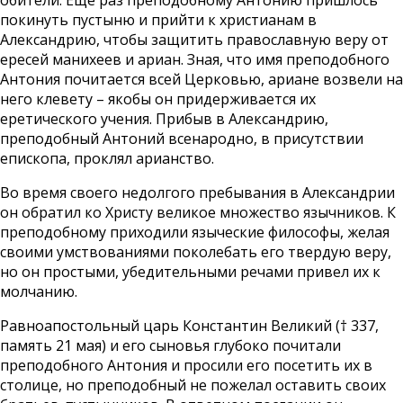
обители. Еще раз преподобному Антонию пришлось
покинуть пустыню и прийти к христианам в
Александрию, чтобы защитить православную веру от
ересей манихеев и ариан. Зная, что имя преподобного
Антония почитается всей Церковью, ариане возвели на
него клевету – якобы он придерживается их
еретического учения. Прибыв в Александрию,
преподобный Антоний всенародно, в присутствии
епископа, проклял арианство.
Во время своего недолгого пребывания в Александрии
он обратил ко Христу великое множество язычников. К
преподобному приходили языческие философы, желая
своими умствованиями поколебать его твердую веру,
но он простыми, убедительными речами привел их к
молчанию.
Равноапостольный царь Константин Великий († 337,
память 21 мая) и его сыновья глубоко почитали
преподобного Антония и просили его посетить их в
столице, но преподобный не пожелал оставить своих