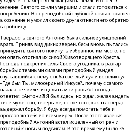
увидел его замертво лежащим на земле и отнес в
селение. Святого сочли умершим и стали готовиться к
погребению. Но преподобный глубокой ночью пришел
в сознание и умолил своего друга отнести его обратно
в гробницу.
Твердость святого Антония была сильнее ухищрений
врага. Приняв вид диких зверей, бесы вновь пытались
принудить святого покинуть избранное им место, но
он опять отогнал их силой Животворящего Креста.
Господь подкрепил силы Своего угодника: в разгар
борьбы с темными силами преподобный увидел
спускавшийся к нему с неба светлый луч и воскликнул:
«Где был Ты, милосердный Иисусе?.. почему с самого
начала не явился исцелить мои раны?» Господь
ответил: «Антоний! Я был здесь, но ждал, желая видеть
твое мужество; теперь же, после того, как ты твердо
выдержал борьбу, Я буду всегда помогать тебе и
прославлю тебя во всем мире». После этого явления
преподобный Антоний встал исцеленный от ран и
готовый к новым подвигам. В это время ему было 35